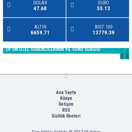
DOLAR
EURO
47.68
55.13
ALTIN
BIST 100
6659.71
13779.39
OF'UN ÖZEL ÖĞRENCİLERİNİN YIL SONU SERGİSİ
Ana Sayfa
Künye
İletişim
RSS
Gizlilik İlkeleri