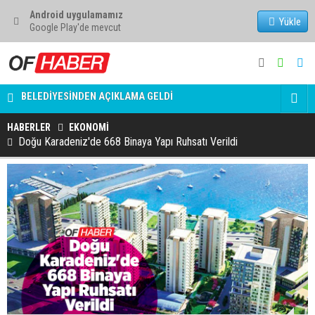
Android uygulamamız
Yükle
Google Play'de mevcut
"ADRESE TESLİM BİR İHALE DAHA" MANŞETİNE TRABZON
BELEDİYESİNDEN AÇIKLAMA GELDİ
PREMİER Lİ
ELON MUSK: TESLA FABRİKALARI MİLYARLARCA DOLAR
HABERLER
EKONOMİ
ZARAR ETMEYE BAŞLADI.
Doğu Karadeniz'de 668 Binaya Yapı Ruhsatı Verildi