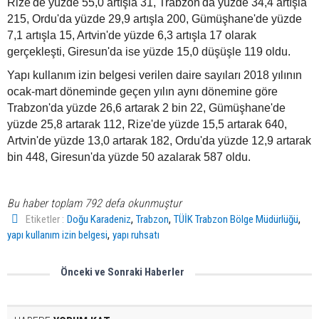
Rize'de yüzde 55,0 artışla 31, Trabzon'da yüzde 34,4 artışla
215, Ordu'da yüzde 29,9 artışla 200, Gümüşhane'de yüzde
7,1 artışla 15, Artvin'de yüzde 6,3 artışla 17 olarak
gerçekleşti, Giresun'da ise yüzde 15,0 düşüşle 119 oldu.
Yapı kullanım izin belgesi verilen daire sayıları 2018 yılının
ocak-mart döneminde geçen yılın aynı dönemine göre
Trabzon'da yüzde 26,6 artarak 2 bin 22, Gümüşhane'de
yüzde 25,8 artarak 112, Rize'de yüzde 15,5 artarak 640,
Artvin'de yüzde 13,0 artarak 182, Ordu'da yüzde 12,9 artarak
bin 448, Giresun'da yüzde 50 azalarak 587 oldu.
Bu haber toplam 792 defa okunmuştur
,
,
,
Etiketler :
Doğu Karadeniz
Trabzon
TÜİK Trabzon Bölge Müdürlüğü
,
yapı kullanım izin belgesi
yapı ruhsatı
Trabzonspor'da Sezonun Öne
Akçaabat'ta Denize Düşen
Önceki ve Sonraki Haberler
Çıkan Oyuncuları
Köpek Kurtarıldı