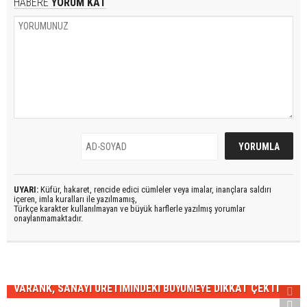
HABERE
YORUM KAT
UYARI:
Küfür, hakaret, rencide edici cümleler veya imalar, inançlara saldırı
içeren, imla kuralları ile yazılmamış,
Türkçe karakter kullanılmayan ve büyük harflerle yazılmış yorumlar
onaylanmamaktadır.
VARANK, SANAYİ ÜRETİMİNDEKİ BÜYÜMEYE DİKKAT ÇEKTİ