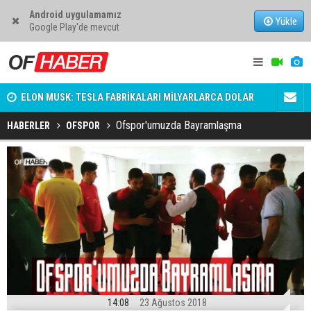
Android uygulamamız
Yükle
Google Play'de mevcut
ABZON
ELON MUSK: TESLA FABRİKALARI MİLYARLARCA DOLAR
PREMİER Lİ
ZARAR ETMEYE BAŞLADI.
Ofspor'umuzda Bayramlaşma
HABERLER
OFSPOR
14:08
23 Ağustos 2018