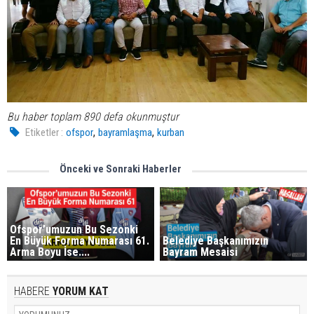
Bu haber toplam 890 defa okunmuştur
,
,
Etiketler :
ofspor
bayramlaşma
kurban
Önceki ve Sonraki Haberler
Ofspor’umuzun Bu Sezonki
En Büyük Forma Numarası 61.
Belediye Başkanımızın
Arma Boyu İse....
Bayram Mesaisi
HABERE
YORUM KAT