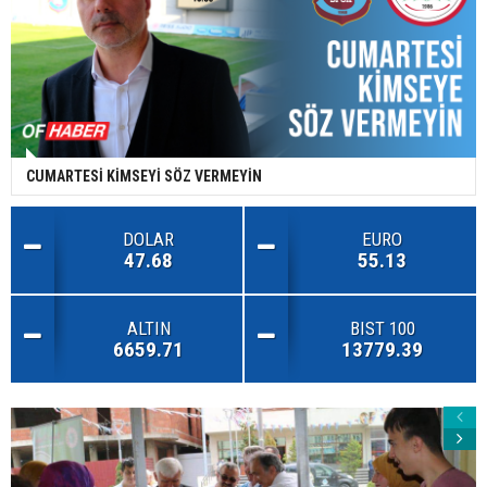
CUMARTESİ KİMSEYİ SÖZ VERMEYİN
DOLAR
EURO
47.68
55.13
ALTIN
BIST 100
6659.71
13779.39