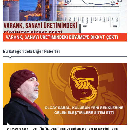
VARANK, SANAYİ ÜRETİMİNDEKİ BÜYÜMEYE DİKKAT ÇEKTİ
Bu Kategorideki Diğer Haberler
OLCAY SARAL, KULÜBÜN YENİ RENKLERİNE GELEN ELEŞTİRİLERE