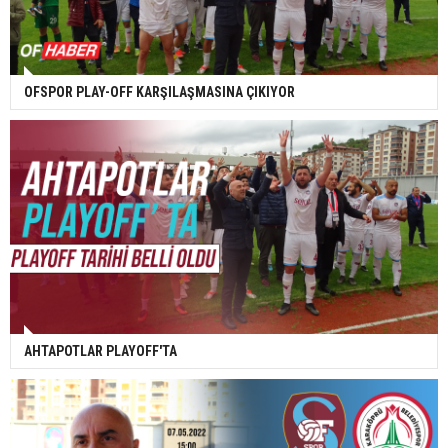
OFSPOR PLAY-OFF KARŞILAŞMASINA ÇIKIYOR
AHTAPOTLAR PLAYOFF'TA