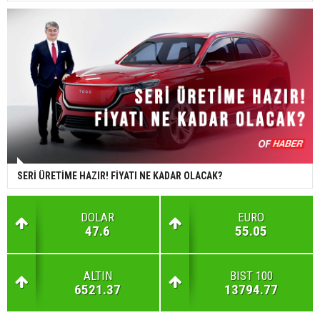
SERİ ÜRETİME HAZIR! FİYATI NE KADAR OLACAK?
DOLAR
EURO
47.6
55.05
ALTIN
BIST 100
6521.37
13794.77