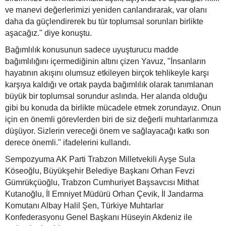
ve manevi değerlerimizi yeniden canlandırarak, var olanı
daha da güçlendirerek bu tür toplumsal sorunları birlikte
aşacağız." diye konuştu.
Bağımlılık konusunun sadece uyuşturucu madde
bağımlılığını içermediğinin altını çizen Yavuz, "İnsanların
hayatının akışını olumsuz etkileyen birçok tehlikeyle karşı
karşıya kaldığı ve ortak payda bağımlılık olarak tanımlanan
büyük bir toplumsal sorundur aslında. Her alanda olduğu
gibi bu konuda da birlikte mücadele etmek zorundayız. Onun
için en önemli görevlerden biri de siz değerli muhtarlarımıza
düşüyor. Sizlerin vereceği önem ve sağlayacağı katkı son
derece önemli." ifadelerini kullandı.
Sempozyuma AK Parti Trabzon Milletvekili Ayşe Sula
Köseoğlu, Büyükşehir Belediye Başkanı Orhan Fevzi
Gümrükçüoğlu, Trabzon Cumhuriyet Başsavcısı Mithat
Kutanoğlu, İl Emniyet Müdürü Orhan Çevik, İl Jandarma
Komutanı Albay Halil Şen, Türkiye Muhtarlar
Konfederasyonu Genel Başkanı Hüseyin Akdeniz ile