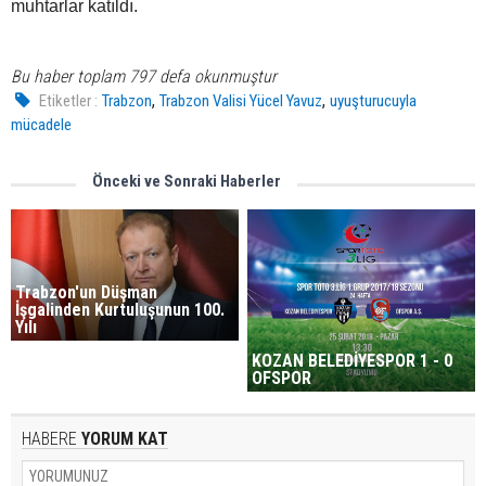
muhtarlar katıldı.
Bu haber toplam 797 defa okunmuştur
,
,
Etiketler :
Trabzon
Trabzon Valisi Yücel Yavuz
uyuşturucuyla
mücadele
Önceki ve Sonraki Haberler
Trabzon'un Düşman
İşgalinden Kurtuluşunun 100.
Yılı
KOZAN BELEDİYESPOR 1 - 0
OFSPOR
HABERE
YORUM KAT