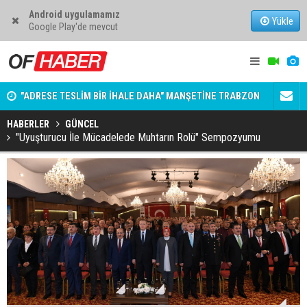
Android uygulamamız
Yükle
Google Play'de mevcut
"ADRESE TESLİM BİR İHALE DAHA" MANŞETİNE TRABZON
ELON MUSK
BELEDİYESİNDEN AÇIKLAMA GELDİ
ZARAR ETM
HABERLER
GÜNCEL
"Uyuşturucu İle Mücadelede Muhtarın Rolü" Sempozyumu