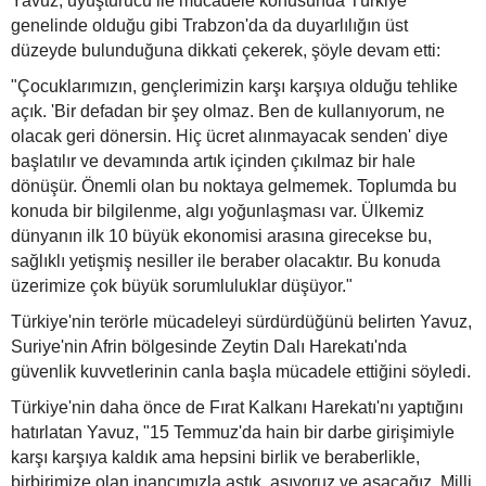
Yavuz, uyuşturucu ile mücadele konusunda Türkiye
genelinde olduğu gibi Trabzon'da da duyarlılığın üst
düzeyde bulunduğuna dikkati çekerek, şöyle devam etti:
"Çocuklarımızın, gençlerimizin karşı karşıya olduğu tehlike
açık. 'Bir defadan bir şey olmaz. Ben de kullanıyorum, ne
olacak geri dönersin. Hiç ücret alınmayacak senden' diye
başlatılır ve devamında artık içinden çıkılmaz bir hale
dönüşür. Önemli olan bu noktaya gelmemek. Toplumda bu
konuda bir bilgilenme, algı yoğunlaşması var. Ülkemiz
dünyanın ilk 10 büyük ekonomisi arasına girecekse bu,
sağlıklı yetişmiş nesiller ile beraber olacaktır. Bu konuda
üzerimize çok büyük sorumluluklar düşüyor."
Türkiye'nin terörle mücadeleyi sürdürdüğünü belirten Yavuz,
Suriye'nin Afrin bölgesinde Zeytin Dalı Harekatı'nda
güvenlik kuvvetlerinin canla başla mücadele ettiğini söyledi.
Türkiye'nin daha önce de Fırat Kalkanı Harekatı'nı yaptığını
hatırlatan Yavuz, "15 Temmuz'da hain bir darbe girişimiyle
karşı karşıya kaldık ama hepsini birlik ve beraberlikle,
birbirimize olan inancımızla aştık, aşıyoruz ve aşacağız. Milli